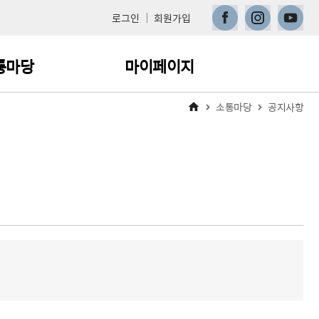
페이스북
인스타그램
유튜브
로그인
회원가입
통마당
마이페이지
소통마당
공지사항
지사항
나의 학습현황
주묻는 질문
교육신청내역 변경·취소
이수증 발급
1:1 문의