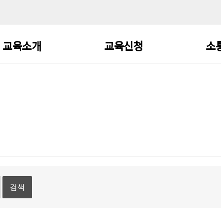
교육소개
교육신청
소
중앙·광역·치매안심센터
교육검색 및 수강신청
공
종사자 교육
기타 치매 관련 기관
교육일정
자
종사자 교육
직종별 교육
교육과정 로드맵
치매파트너 교육
일반인 교육
검색