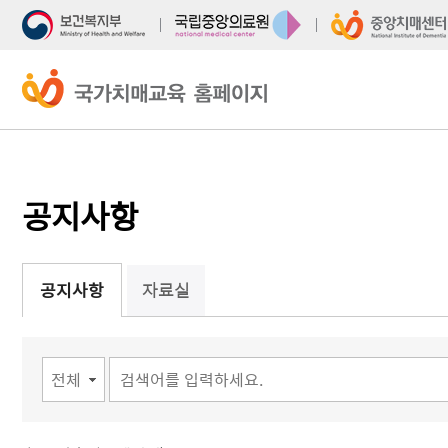
주
본
메
문
뉴
바
바
로
로
가
가
기
기
공지사항
자료실
공지사항