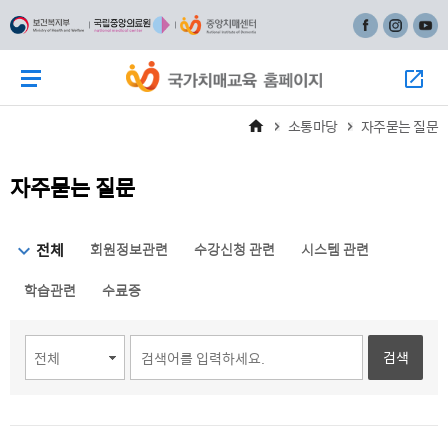
주
본
페이스북
인스타그
유튜
메
문
뉴
바
메뉴 버튼
모
바
로
로
가
소통마당
자주묻는 질문
가
기
기
자주묻는 질문
선택됨
전체
회원정보관련
수강신청 관련
시스템 관련
학습관련
수료증
검색