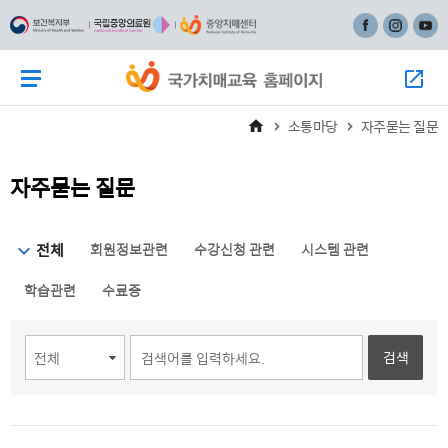
주
본
페이스북
인스타그
유튜
메
문
뉴
바
메뉴 버튼
모
바
로
로
가
소통마당
자주묻는 질문
가
기
기
자주묻는 질문
선택됨
전체
회원정보관련
수강신청 관련
시스템 관련
학습관련
수료증
검색