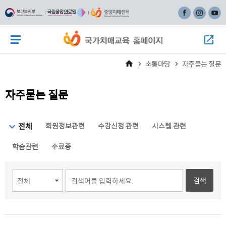
주
본
페이스북
인스타그
유튜
메
문
뉴
바
메뉴 버튼
모
바
로
로
가
소통마당
자주묻는 질문
가
기
기
자주묻는 질문
선택됨
전체
회원정보관련
수강신청 관련
시스템 관련
학습관련
수료증
검색