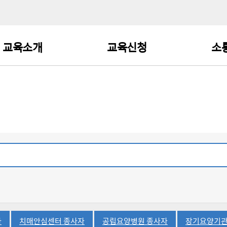
교육소개
교육신청
소
중앙·광역·치매안심센터
교육검색 및 수강신청
공
종사자 교육
기타 치매 관련 기관
교육일정
자
종사자 교육
직종별 교육
교육과정 로드맵
치매파트너 교육
일반인 교육
선택됨
선택됨
선택됨
자
치매안심센터 종사자
공립요양병원 종사자
장기요양기관