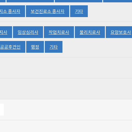
선택됨
선택됨
선택됨
지소 종사자
보건진료소 종사자
기타
선택됨
선택됨
선택됨
선택됨
지사
임상심리사
작업치료사
물리치료사
요양보호사
선택됨
선택됨
선택됨
공공후견인
행정
기타