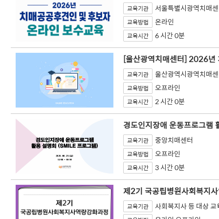
서울특별시광역치매센
교육기관
온라인
교육방법
6 시간 0분
교육시간
[울산광역치매센터] 2026
울산광역시광역치매센
교육기관
오프라인
교육방법
2 시간 0분
교육시간
경도인지장애 운동프로그램 활용
중앙치매센터
교육기관
오프라인
교육방법
3 시간 0분
교육시간
제2기 국공립병원사회복지
사회복지사 등 대상 
교육기관