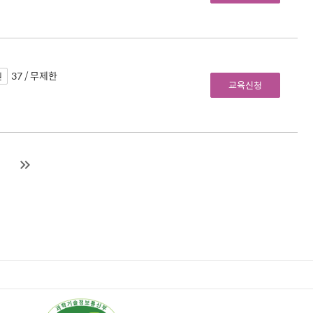
37 / 무제한
원
교육신청
다음
마지막