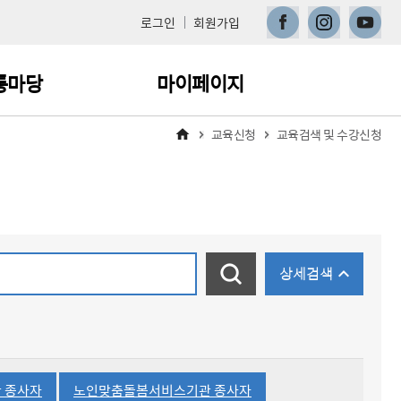
페이스북
인스타그램
유튜브
로그인
회원가입
통마당
마이페이지
교육신청
교육검색 및 수강신청
지사항
나의 학습현황
주묻는 질문
교육신청내역 변경·취소
이수증 발급
검색
숨기기
상세검색
1:1 문의
선택됨
선택됨
 종사자
노인맞춤돌봄서비스기관 종사자