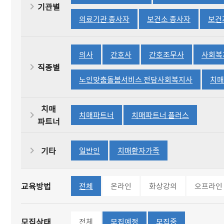
기관별
선택됨
선택됨
의료기관 종사자
보건소 종사자
보건
선택됨
선택됨
선택됨
의사
간호사
간호조무사
사회복
직종별
선택됨
노인맞춤돌봄서비스 전담사회복지사
치매
치매
선택됨
선택됨
치매파트너
치매파트너 플러스
파트너
선택됨
선택됨
기타
일반인
치매환자가족
선택됨
교육방법
전체
온라인
화상강의
오프라인
선택됨
선택됨
모집상태
전체
모집예정
모집중