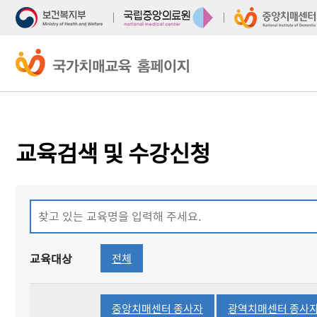
주
본
메
문
뉴
바
바
로
로
가
가
기
기
교육검색 및 수강신청
선택됨
교육대상
전체
선택됨
중앙치매센터 종사자
광역치매센터 종사