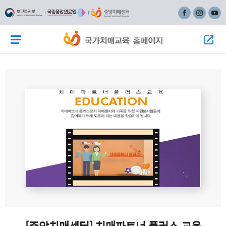
주
본
페이스북
인스타그
유튜
메
문
뉴
바
메뉴 버튼
모
바
로
로
가
가
기
기
[중앙치매센터] 치매파트너 플러스 교육