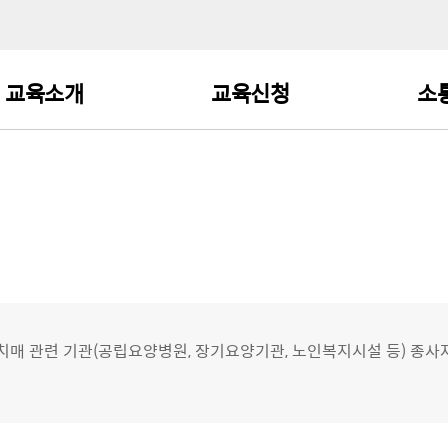
교육소개
교육신청
소
중앙·광역·치매안심센터
교육검색 및 수강신청
공
종사자 교육
기타 치매 관련 기관
교육일정
자
종사자 교육
직종별 교육
교육과정 로드맵
치매파트너 교육
매 관련 기관(공립요양병원, 장기요양기관, 노인복지시설 등) 종사
일반인 교육