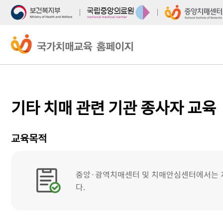
주
본
메
문
뉴
바
바
로
로
가
가
기
기
기타 치매 관련 기관 종사자 교육
교육목적
중앙·광역치매센터 및 치매안심센터에서는 치
다.