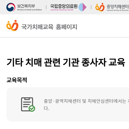
주
본
메
문
뉴
바
바
로
로
가
가
기
기
기타 치매 관련 기관 종사자 교육
교육목적
중앙·광역치매센터 및 치매안심센터에서는 치
다.