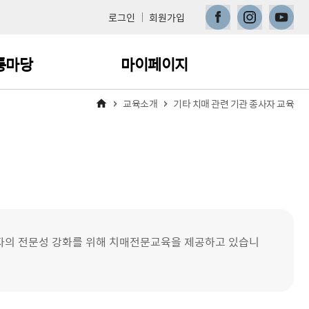
페이스북
인스타그램
유튜브
로그인
회원가입
통마당
마이페이지
교육소개
기타 치매 관련 기관 종사자 교육
지사항
나의 학습현황
주묻는 질문
교육신청내역 변경·취소
이수증 발급
1:1 문의
자의 전문성 강화를 위해 치매전문교육을 제공하고 있습니