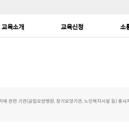
교육소개
교육신청
소
중앙·광역·치매안심센터
교육검색 및 수강신청
공
종사자 교육
기타 치매 관련 기관
교육일정
자
종사자 교육
직종별 교육
교육과정 로드맵
치매파트너 교육
매 관련 기관(공립요양병원, 장기요양기관, 노인복지시설 등) 종사
일반인 교육