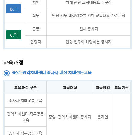
치매
치매 관련 교육내용으로 구성
B.교
직무
담당 업무 역량강화를 위한 교육내용으로 구성
육내
용
공통
전체 종사자
C.업
담당자
담당 업무에 해당하는 종사자
무범
위
교육과정
중앙·광역치매센터 종사자 대상 치매전문교육
교육과정 구분
교육대상
교육방법
교육기관
중앙·광역치매센터 종사자 대상 치매전문교육 안내
종사자 치매공통교육
광역치매센터 직무공통
중앙·광역치매센터 종사자
온라인
교육
종사자 직무공통교육