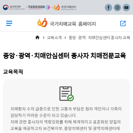
주
본
페이스북
인스타그
유튜
메
문
뉴
바
메뉴 버튼
모
바
로
로
가
교육소개
중앙·광역·치매안심센터 종사자 교육
가
기
기
중앙·광역·치매안심센터 종사자 치매전문교육
교육목적
치매환자 수의 급증으로 인한 고통과 부담은 점차 개인이나 가족이
감당하기 어려운 수준이 되고 있습니다.
치매 관련 종사자의 역량강화를 위해 체계적이고 표준화된 양질의
교육을 제공하고자 보건복지부, 중앙치매센터 및 광역치매센터에