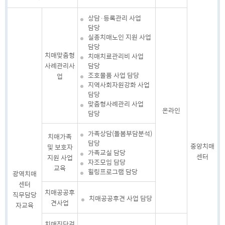
상담·등록관리 사업
담당
실종치매노인 지원 사업
담당
치매맞춤형
치매치료관리비 사업
사례관리사
담당
조호물품 사업 담당
업
지역사회자원강화 사업
담당
맞춤형사례관리 사업
온라인
담당
가족상담(돌봄부담분석)
치매가족
담당
중앙치매
및 보호자
가족교실 담당
센터
지원 사업
자조모임 담당
교육
힐링프로그램 담당
광역치매
센터
치매공공후
직무담당
치매공공후견 사업 담당
견사업
자교육
치매진단검