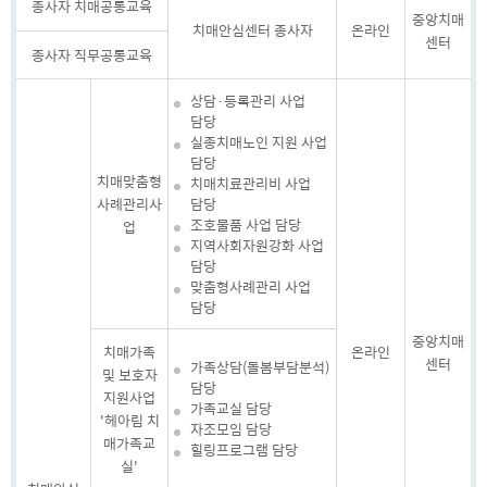
종사자 치매공통교육
중앙치매
치매안심센터 종사자
온라인
센터
종사자 직무공통교육
상담·등록관리 사업
담당
실종치매노인 지원 사업
담당
치매맞춤형
치매치료관리비 사업
사례관리사
담당
조호물품 사업 담당
업
지역사회자원강화 사업
담당
맞춤형사례관리 사업
담당
중앙치매
치매가족
온라인
센터
가족상담(돌봄부담분석)
및 보호자
담당
지원사업
가족교실 담당
'헤아림 치
자조모임 담당
매가족교
힐링프로그램 담당
실'