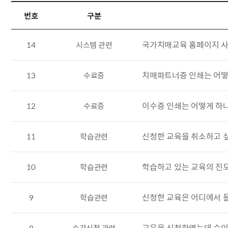
번호
구분
FAQ 목록
국가치매교육 홈페이지 사
14
시스템 관련
치매파트너증 인쇄는 어떻
13
수료증
이수증 인쇄는 어떻게 하
12
수료증
신청한 교육을 취소하고 
11
학습관련
학습하고 있는 교육의 진
10
학습관련
신청한 교육은 어디에서 들
9
학습관련
교육을 신청하였는데 승인
8
수강신청 관련