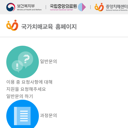
주
본
메
문
뉴
바
바
로
로
가
가
기
기
일반문의
이용 중 요청사항에 대해
지원을 요청해주세요
일반문의 하기
과정문의