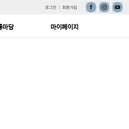
페이스북
인스타그램
유튜브
로그인
회원가입
통마당
마이페이지
지사항
나의 학습현황
주묻는 질문
교육신청내역 변경·취소
이수증 발급
1:1 문의