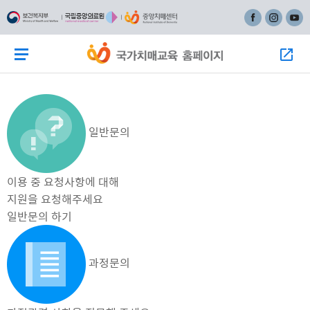
주
본
페이스북
인스타그
유튜
메
문
뉴
바
메뉴 버튼
모
바
로
로
가
가
기
기
일반문의
이용 중 요청사항에 대해
지원을 요청해주세요
일반문의 하기
과정문의