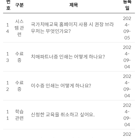
번
등록
구분
제목
호
일
FAQ 목록
202
시스
국가치매교육 홈페이지 사용 시 권장 브라
1
4-
템 관
우저는 무엇인가요?
4
09-
련
05
202
1
수료
4-
치매파트너증 인쇄는 어떻게 하나요?
3
증
09-
04
202
1
수료
4-
이수증 인쇄는 어떻게 하나요?
2
증
09-
04
202
1
학습
4-
신청한 교육을 취소하고 싶어요.
1
관련
09-
04
202